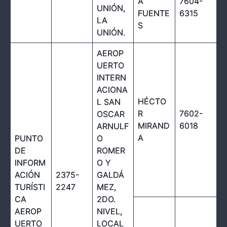
A
7604-
UNIÓN,
FUENTE
6315
LA
S
UNIÓN.
AEROP
UERTO
INTERN
ACIONA
HÉCTO
L SAN
R
7602-
OSCAR
MIRAND
6018
ARNULF
A
PUNTO
O
DE
ROMER
INFORM
O Y
ACIÓN
2375-
GALDÁ
TURÍSTI
2247
MEZ,
CA
2DO.
AEROP
NIVEL,
UERTO
LOCAL