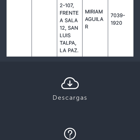
2-107,
MIRIAM
FRENTE
7039-
AGUILA
A SALA
1920
R
12, SAN
LUIS
TALPA,
LA PAZ.
Descargas