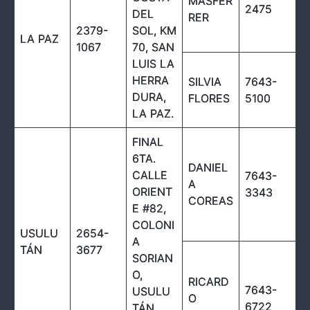
MASFER
2475
DEL
RER
2379-
SOL, KM
LA PAZ
1067
70, SAN
LUIS LA
HERRA
SILVIA
7643-
DURA,
FLORES
5100
LA PAZ.
FINAL
6TA.
DANIEL
CALLE
7643-
A
ORIENT
3343
COREAS
E #82,
COLONI
USULU
2654-
A
TÁN
3677
SORIAN
O,
RICARD
7643-
USULU
O
6722
TÁN,