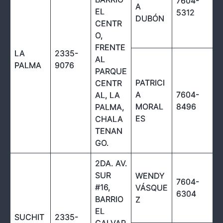
7604-
A
EL
5312
DUBÓN
CENTR
O,
FRENTE
LA
2335-
AL
PALMA
9076
PARQUE
PATRICI
CENTR
A
7604-
AL, LA
MORAL
8496
PALMA,
ES
CHALA
TENAN
GO.
2DA. AV.
SUR
WENDY
7604-
#16,
VÁSQUE
6304
BARRIO
Z
EL
SUCHIT
2335-
CALVAR