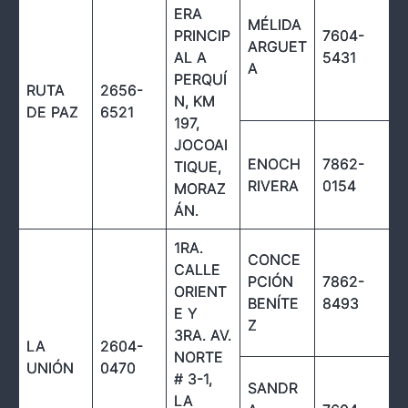
ERA
MÉLIDA
PRINCIP
7604-
ARGUET
AL A
5431
A
PERQUÍ
RUTA
2656-
N, KM
DE PAZ
6521
197,
JOCOAI
ENOCH
7862-
TIQUE,
RIVERA
0154
MORAZ
ÁN.
1RA.
CONCE
CALLE
PCIÓN
7862-
ORIENT
BENÍTE
8493
E Y
Z
3RA. AV.
LA
2604-
NORTE
UNIÓN
0470
# 3-1,
SANDR
LA