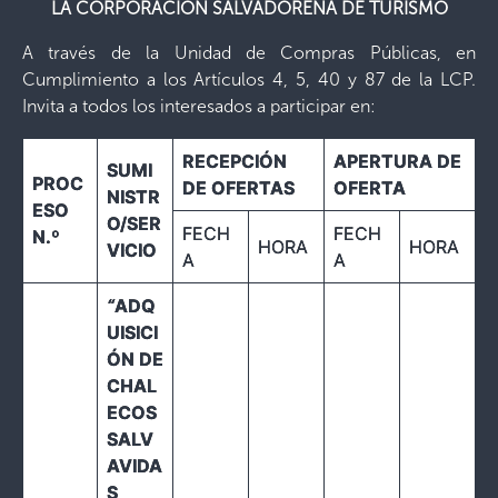
LA CORPORACIÓN SALVADOREÑA DE TURISMO
A través de la Unidad de Compras Públicas, en
Cumplimiento a los Artículos 4, 5, 40 y 87 de la LCP.
Invita a todos los interesados a participar en:
RECEPCIÓN
APERTURA DE
SUMI
PROC
DE OFERTAS
OFERTA
NISTR
ESO
O/SER
FECH
FECH
N.º
HORA
HORA
VICIO
A
A
“
ADQ
UISICI
ÓN DE
CHAL
ECOS
SALV
AVIDA
S