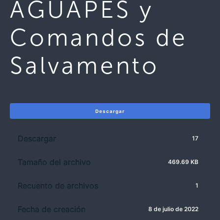
AGUAPES y
Comandos de
Salvamento
Descargar
Descargar
17
Tamaño del archivo
469.69 KB
Recuento de archivos
1
Fecha de creación
8 de julio de 2022