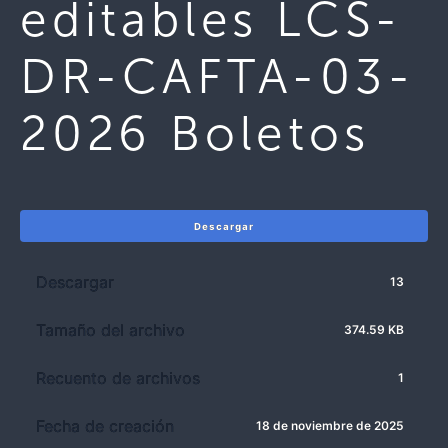
editables LCS-
DR-CAFTA-03-
2026 Boletos
Descargar
Descargar
13
Tamaño del archivo
374.59 KB
Recuento de archivos
1
Fecha de creación
18 de noviembre de 2025