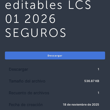
editables LCS
01 2026
SEGUROS
Descargar
Descargar
1
Tamaño del archivo
536.87 KB
Recuento de archivos
1
Fecha de creación
18 de noviembre de 2025