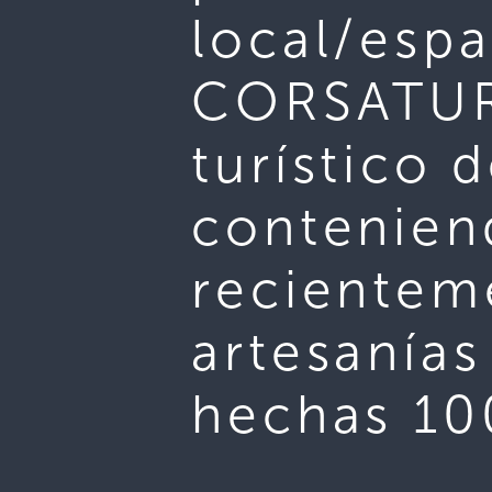
local/esp
CORSATUR 
turístico 
conteniend
recientem
artesanías
hechas 10