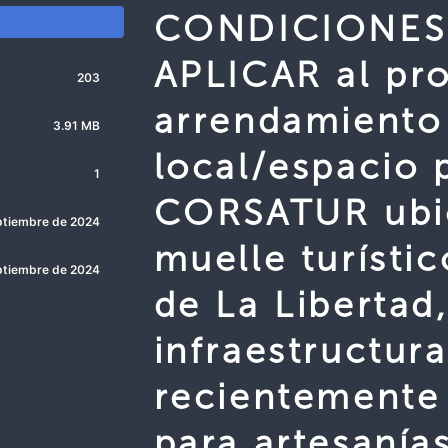
CONDICIONES
APLICAR al pr
203
arrendamiento 
3.91 MB
local/espacio 
1
CORSATUR ubi
ptiembre de 2024
muelle turísti
ptiembre de 2024
de La Libertad
infraestructura
recientemente 
para artesanía