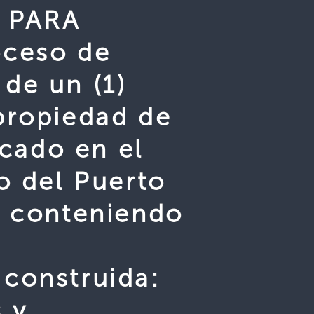
 PARA
oceso de
de un (1)
propiedad de
cado en el
co del Puerto
, conteniendo
construida:
s y