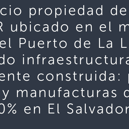
acio propiedad de
ubicado en el m
del Puerto de La L
o infraestructur
ente construida: 
 y manufacturas 
0% en El Salvado