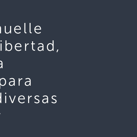
uelle
ibertad,
a
para
diversas
r