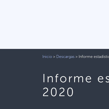
Inicio
>
Descargas
>
Informe estadíst
Informe es
2020