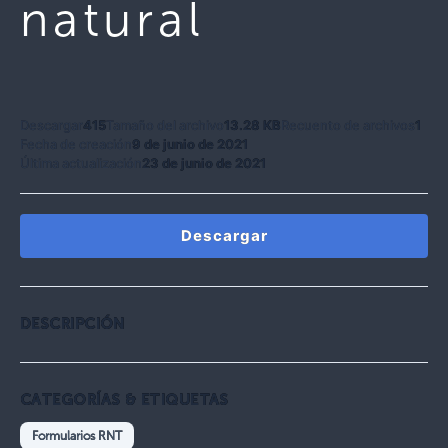
natural
Descargar
415
Tamaño del archivo
13.28 KB
Recuento de archivos
1
Fecha de creación
9 de junio de 2021
Última actualización
23 de junio de 2021
Descargar
DESCRIPCIÓN
CATEGORÍAS & ETIQUETAS
Formularios RNT