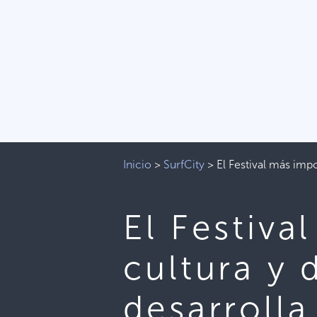
Inicio
>
SurfCity
>
El Festival más impo
El Festiva
cultura y 
desarrolla