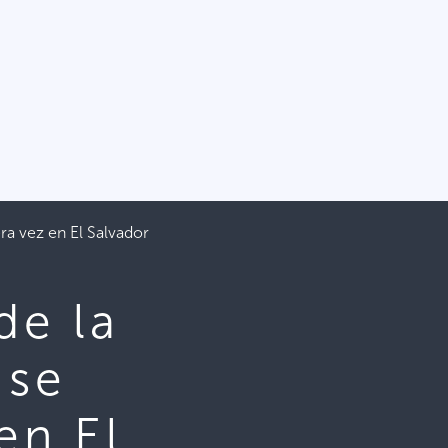
era vez en El Salvador
de la
 se
en El