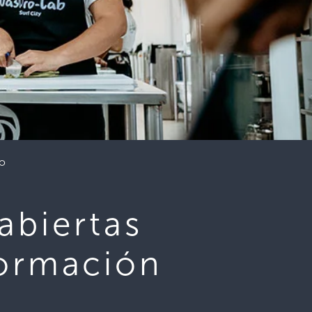
ro
abiertas
formación