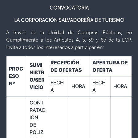
CONVOCATORIA
LA CORPORACIÓN SALVADOREÑA DE TURISMO
A través de la Unidad de Compras Públicas, en
Cumplimiento a los Artículos 4, 5, 39 y 87 de la LCP,
Invita a todos los interesados a participar en:
RECEPCIÓN
APERTURA DE
SUMI
PROC
DE OFERTAS
OFERTA
NISTR
ESO
O/SER
FECH
FECH
Nº
HORA
HORA
VICIO
A
A
CONT
RATAC
IÓN
DE
POLIZ