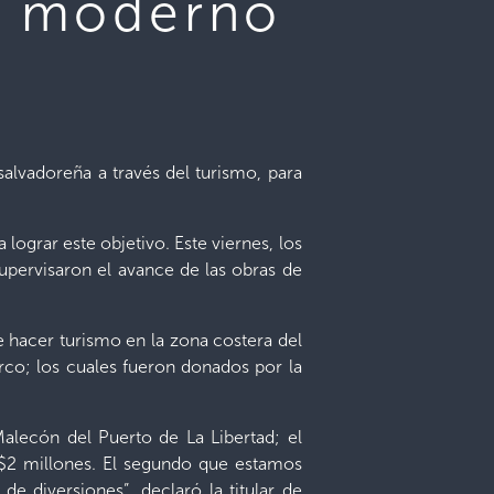
un moderno
alvadoreña a través del turismo, para
lograr este objetivo. Este viernes, los
pervisaron el avance de las obras de
 hacer turismo en la zona costera del
rco; los cuales fueron donados por la
alecón del Puerto de La Libertad; el
 $2 millones. El segundo que estamos
e diversiones”, declaró la titular de