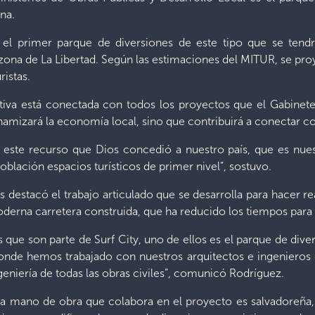
na.
á el primer parque de diversiones de este tipo que se tend
a zona de La Libertad. Según las estimaciones del MITUR, se pro
ristas.
iativa está conectada con todos los proyectos que el Gabinet
namizará la economía local, sino que contribuirá a conectar con
 este recurso que Dios concedió a nuestro país, que es nues
 población espacios turísticos de primer nivel”, sostuvo.
s destacó el trabajo articulado que se desarrolla para hacer rea
rna carretera construida, que ha reducido los tiempos para lle
 que son parte de Surf City, uno de ellos es el parque de diver
onde hemos trabajado con nuestros arquitectos e ingenieros
geniería de todas las obras civiles”, comunicó Rodríguez.
la mano de obra que colabora en el proyecto es salvadoreña,