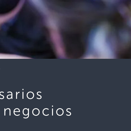
á
sarios
e negocios