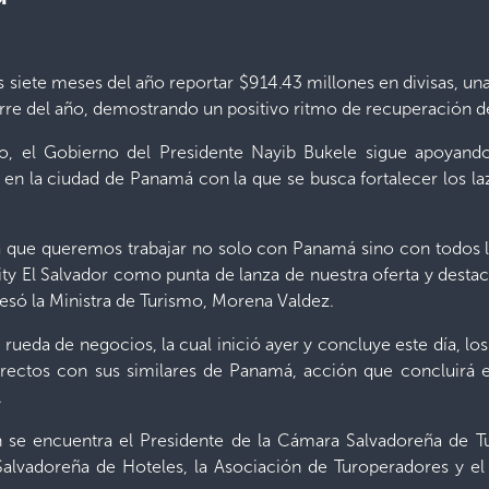
s siete meses del año reportar $914.43 millones en divisas, un
erre del año, demostrando un positivo ritmo de recuperación d
 el Gobierno del Presidente Nayib Bukele sigue apoyando a
 en la ciudad de Panamá con la que se busca fortalecer los l
ta que queremos trabajar no solo con Panamá sino con todos 
City El Salvador como punta de lanza de nuestra oferta y des
resó la Ministra de Turismo, Morena Valdez.
a rueda de negocios, la cual inició ayer y concluye este día, l
directos con sus similares de Panamá, acción que concluirá 
.
n se encuentra el Presidente de la Cámara Salvadoreña de 
 Salvadoreña de Hoteles, la Asociación de Turoperadores y 