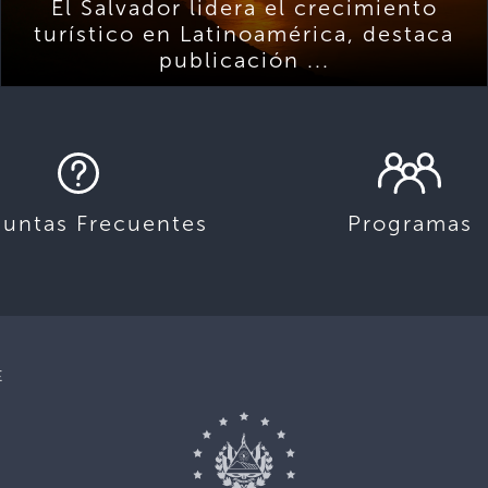
El Salvador lidera el crecimiento
turístico en Latinoamérica, destaca
publicación ...
guntas Frecuentes
Programas
E