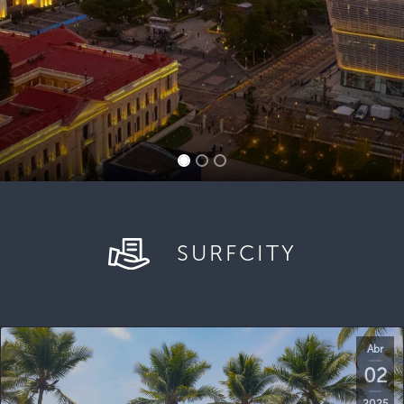
SURFCITY
Abr
02
2025