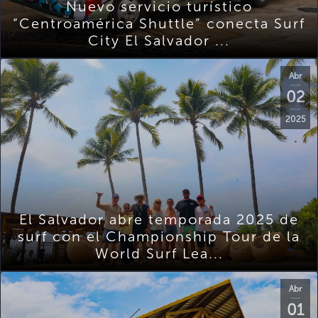
Nuevo servicio turístico
“Centroamérica Shuttle” conecta Surf
City El Salvador ...
Abr
02
2025
El Salvador abre temporada 2025 de
surf con el Championship Tour de la
World Surf Lea...
Abr
01