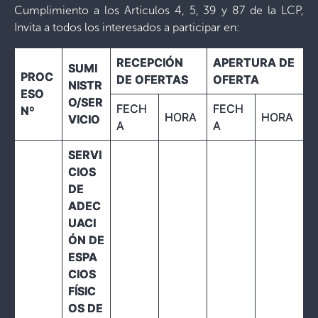
Cumplimiento a los Artículos 4, 5, 39 y 87 de la LCP,
Invita a todos los interesados a participar en:
RECEPCIÓN
APERTURA DE
SUMI
PROC
DE OFERTAS
OFERTA
NISTR
ESO
O/SER
FECH
FECH
Nº
HORA
HORA
VICIO
A
A
SERVI
CIOS
DE
ADEC
UACI
ÓN DE
ESPA
CIOS
FÍSIC
OS DE