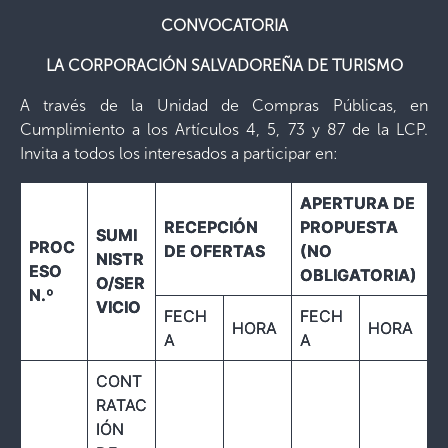
CONVOCATORIA
LA CORPORACIÓN SALVADOREÑA DE TURISMO
A través de la Unidad de Compras Públicas, en
Cumplimiento a los Artículos 4, 5, 73 y 87 de la LCP.
Invita a todos los interesados a participar en:
APERTURA DE
RECEPCIÓN
PROPUESTA
SUMI
PROC
DE OFERTAS
(NO
NISTR
ESO
OBLIGATORIA)
O/SER
N.º
VICIO
FECH
FECH
HORA
HORA
A
A
CONT
RATAC
IÓN