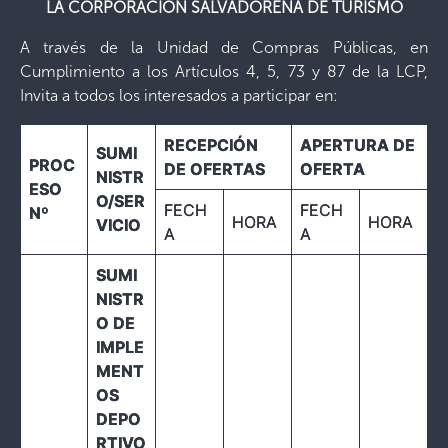
LA CORPORACIÓN SALVADOREÑA DE TURISMO
A través de la Unidad de Compras Públicas, en
Cumplimiento a los Artículos 4, 5, 73 y 87 de la LCP,
Invita a todos los interesados a participar en:
RECEPCIÓN
APERTURA DE
SUMI
PROC
DE OFERTAS
OFERTA
NISTR
ESO
O/SER
FECH
FECH
Nº
HORA
HORA
VICIO
A
A
SUMI
NISTR
O DE
IMPLE
MENT
OS
DEPO
RTIVO