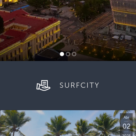
SURFCITY
Abr
02
2025