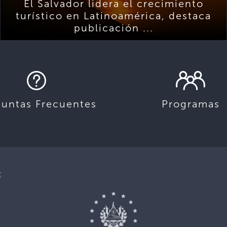
El Salvador lidera el crecimiento
turístico en Latinoamérica, destaca
publicación ...
guntas Frecuentes
Programas
E