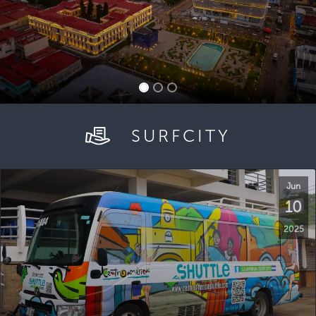
SURFCITY
Jun
10
2025