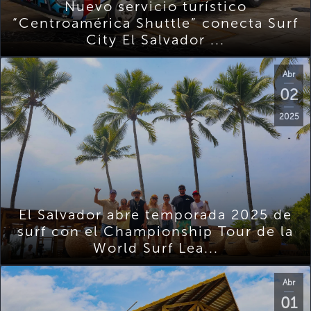
Nuevo servicio turístico
“Centroamérica Shuttle” conecta Surf
City El Salvador ...
Abr
02
2025
El Salvador abre temporada 2025 de
surf con el Championship Tour de la
World Surf Lea...
Abr
01