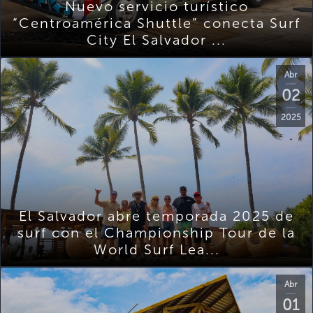
Nuevo servicio turístico
“Centroamérica Shuttle” conecta Surf
City El Salvador ...
Abr
02
2025
El Salvador abre temporada 2025 de
surf con el Championship Tour de la
World Surf Lea...
Abr
01