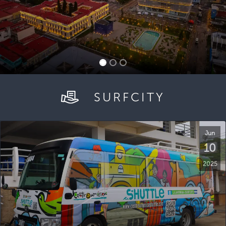
SURFCITY
Jun
10
2025