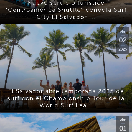
Nuevo servicio turístico
“Centroamérica Shuttle” conecta Surf
City El Salvador ...
Abr
02
2025
El Salvador abre temporada 2025 de
surf con el Championship Tour de la
World Surf Lea...
Abr
01