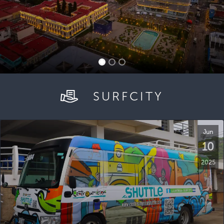
SURFCITY
Jun
10
2025