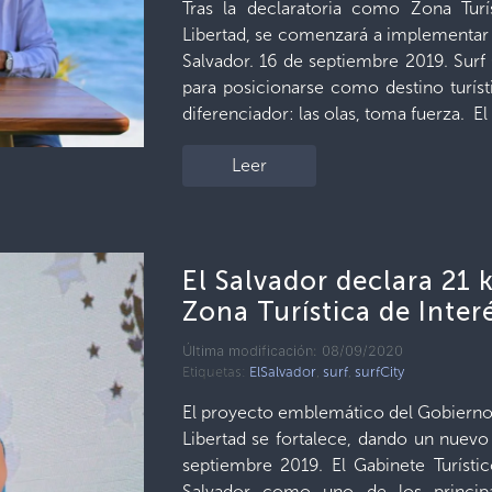
Tras la declaratoria como Zona Turís
Libertad, se comenzará a implementar u
Salvador. 16 de septiembre 2019. Surf 
para posicionarse como destino turís
diferenciador: las olas, toma fuerza. El
Leer
El Salvador declara 21
Zona Turística de Inter
Última modificación: 08/09/2020
Etiquetas:
ElSalvador
,
surf
,
surfCity
El proyecto emblemático del Gobierno d
Libertad se fortalece, dando un nuevo
septiembre 2019. El Gabinete Turísti
Salvador como uno de los principal